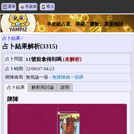
選單
羊皮紙
登入
羊皮紙占星、塔羅、靈數、星座物語
占卜結果
/
占卜結果解析(3315)
占卜問題
11號前拿得到嗎
[未解析]
占卜時間
22/08/07 04:23
牌陣佈局
無視論一張 -
無牌陣抽一張牌
占卜結果
解析與討論
說明
牌陣