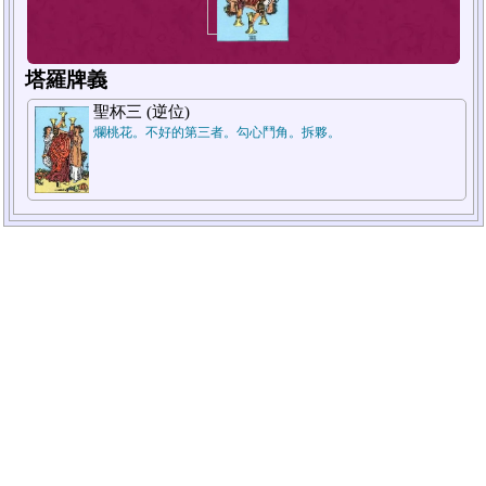
塔羅牌義
聖杯三 (逆位)
爛桃花。不好的第三者。勾心鬥角。拆夥。
1