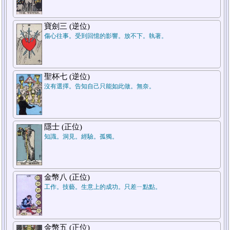
7.結論
寶劍三 (逆位)
傷心往事。受到回憶的影響。放不下。執著。
聖杯七 (逆位)
沒有選擇。告知自己只能如此做。無奈。
5.週遭狀況
隱士 (正位)
知識。洞見。經驗。孤獨。
1.過去
金幣八 (正位)
工作。技藝。生意上的成功。只差ㄧ點點。
金幣五 (正位)