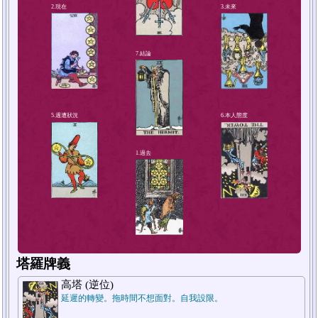
4.解決方法或對策
2.現在
塔羅牌義
高塔 (逆位)
延遲的轉變。拖時間不想面對。自我設限。