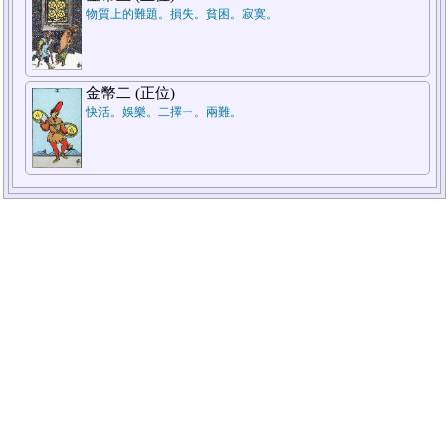
物質上的難題。損失。貧困。寂寞。
金幣二 (正位)
快活。娛樂。二擇ㄧ。兩難。