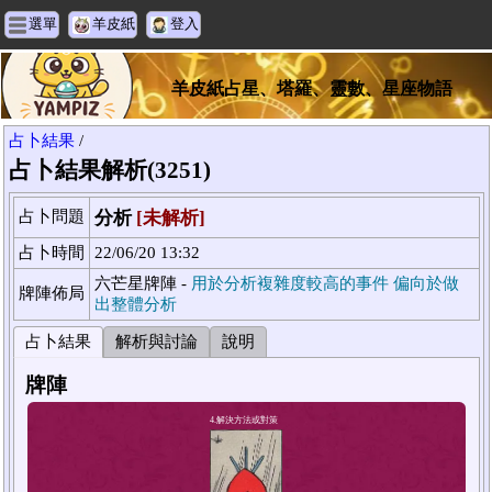
選單
羊皮紙
登入
羊皮紙占星、塔羅、靈數、星座物語
占卜結果
/
占卜結果解析(3251)
占卜問題
分析
[未解析]
占卜時間
22/06/20 13:32
六芒星牌陣 -
用於分析複雜度較高的事件 偏向於做
牌陣佈局
出整體分析
占卜結果
解析與討論
說明
牌陣