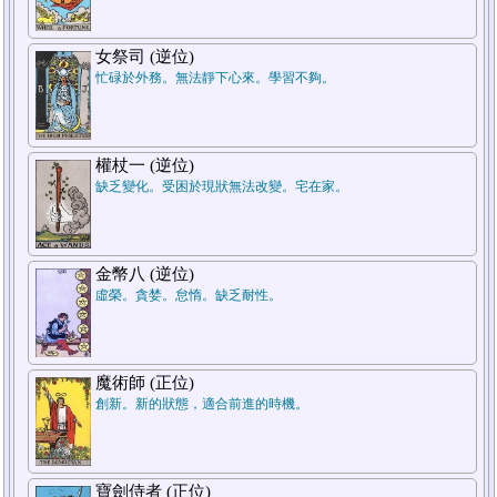
7.結論
女祭司 (逆位)
忙碌於外務。無法靜下心來。學習不夠。
權杖一 (逆位)
缺乏變化。受困於現狀無法改變。宅在家。
5.週遭狀況
金幣八 (逆位)
虛榮。貪婪。怠惰。缺乏耐性。
1.過去
魔術師 (正位)
創新。新的狀態，適合前進的時機。
寶劍侍者 (正位)