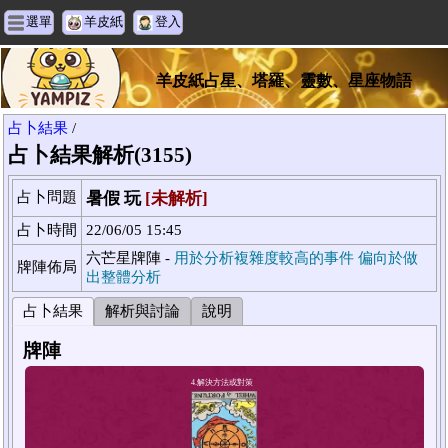
選單
羊皮紙
登入
羊皮紙占星、塔羅、靈數、星座物語
占卜結果
/
占卜結果解析(3155)
占卜問題
暑假 玩
[未解析]
占卜時間
22/06/05 15:45
六芒星牌陣 -
用於分析複雜度較高的事件 偏向於做
牌陣佈局
出整體分析
占卜結果
解析與討論
說明
牌陣