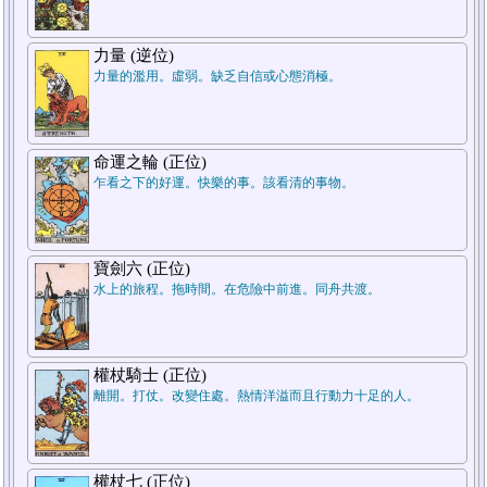
7.結論
力量 (逆位)
力量的濫用。虛弱。缺乏自信或心態消極。
命運之輪 (正位)
乍看之下的好運。快樂的事。該看清的事物。
5.週遭狀況
寶劍六 (正位)
水上的旅程。拖時間。在危險中前進。同舟共渡。
1.過去
權杖騎士 (正位)
離開。打仗。改變住處。熱情洋溢而且行動力十足的人。
權杖七 (正位)