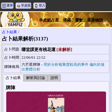
選單
羊皮紙
登入
羊皮紙占星、塔羅、靈數、星座物語
占卜結果
/
占卜結果解析(3137)
占卜問題
哪堂課更有桃花運
[未解析]
占卜時間
22/06/01 22:52
六芒星牌陣 -
用於分析複雜度較高的事件 偏向於做
牌陣佈局
出整體分析
占卜結果
解析與討論
說明
牌陣