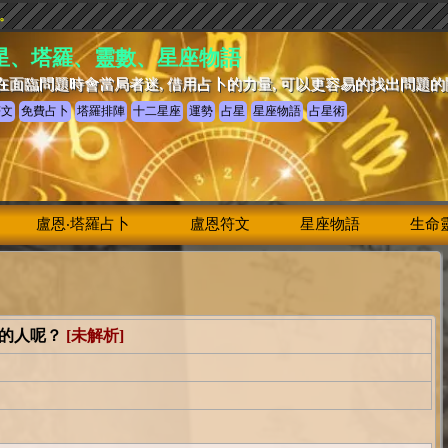
驗。
星、塔羅、靈數、星座物語
在面臨問題時會當局者迷, 借用占卜的力量, 可以更容易的找出問題
符文
免費占卜
塔羅排陣
十二星座
運勢
占星
星座物語
占星術
盧恩‧塔羅占卜
盧恩符文
星座物語
生命
悅的人呢？
[未解析]