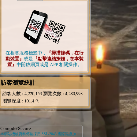
在相關服務標籤中，
『掃描條碼，在行
動裝置』
或是
『點擊連結按鈕，在本裝
置』
中開啟網頁或是 APP 相關操作。
訪客瀏覽統計
訪客人數
: 4,220,153
瀏覽次數
: 4,280,998
瀏覽深度
: 101.4 %
Comodo Secure
本網站機敏資料傳輸採用 SSL-2048 國際認證加