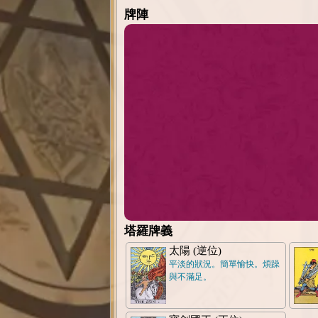
牌陣
塔羅牌義
太陽 (逆位)
平淡的狀況。簡單愉快。煩躁
與不滿足。