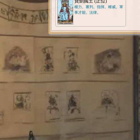
寶劍國王 (正位)
權力。審判。指揮。權威。軍
事才能。法律。