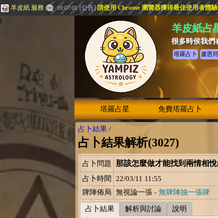
羊皮紙 服務
[
公告
]
請使用 Chrome 瀏覽器獲得最佳使用者體
16:07:01
羊皮紙占
很多時侯我們
塔羅占卜
盧恩
塔羅占星
免費塔羅占卜
占卜結果
/
占卜結果解析(3027)
那該怎麼做才能找到兩情相
占卜問題
占卜時間
22/03/11 11:55
牌陣佈局
無視論一張 -
無牌陣抽一張牌
占卜結果
解析與討論
說明