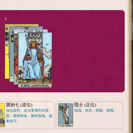
1
寶劍七 (逆位)
隱士 (正位)
強迫面對。必須要應對的課
知識。洞見。經驗。孤獨。
題。雜務很多。腳踏實地。做
事保守。