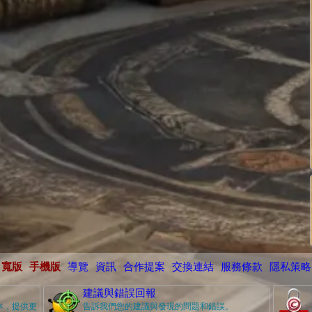
寬版
手機版
導覽
資訊
合作提案
交換連結
服務條款
隱私策略
建議與錯誤回報
本，提供更
告訴我們您的建議與發現的問題和錯誤。