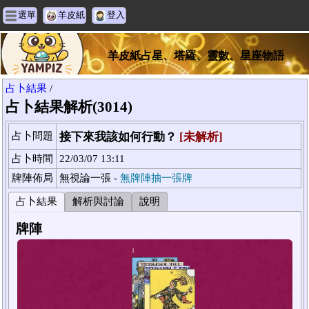
選單
羊皮紙
登入
羊皮紙占星、塔羅、靈數、星座物語
占卜結果
/
占卜結果解析(3014)
占卜問題
接下來我該如何行動？
[未解析]
占卜時間
22/03/07 13:11
牌陣佈局
無視論一張 -
無牌陣抽一張牌
占卜結果
解析與討論
說明
牌陣