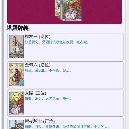
塔羅牌義
權杖一 (逆位)
缺乏變化。受困於現狀無法改變。宅在家。
金幣六 (逆位)
1
慾望。受支配。不平衡。缺乏。
太陽 (正位)
快樂。滿足。返老還童。重生。
權杖騎士 (正位)
離開。打仗。改變住處。熱情洋溢而且行動力十足的人。