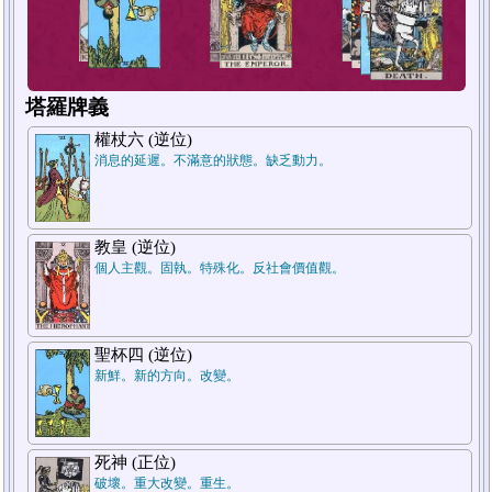
塔羅牌義
權杖六 (逆位)
消息的延遲。不滿意的狀態。缺乏動力。
教皇 (逆位)
1
2
個人主觀。固執。特殊化。反社會價值觀。
聖杯四 (逆位)
新鮮。新的方向。改變。
死神 (正位)
破壞。重大改變。重生。