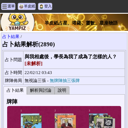
選單
羊皮紙
登入
羊皮紙占星、塔羅、靈數、星座物語
占卜結果
/
占卜結果解析(2890)
與我相處後，學長為我了成為了怎樣的人？
占卜問題
[未解析]
占卜時間
22/02/12 03:43
牌陣佈局
無視論三張 -
無牌陣抽三張牌
占卜結果
解析與討論
說明
牌陣