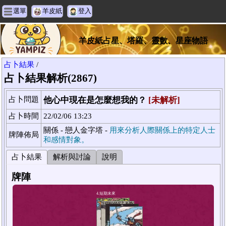
選單
羊皮紙
登入
羊皮紙占星、塔羅、靈數、星座物語
占卜結果
/
占卜結果解析(2867)
占卜問題
他心中現在是怎麼想我的？
[未解析]
占卜時間
22/02/06 13:23
關係 - 戀人金字塔 -
用來分析人際關係上的特定人士
牌陣佈局
和感情對象。
占卜結果
解析與討論
說明
牌陣