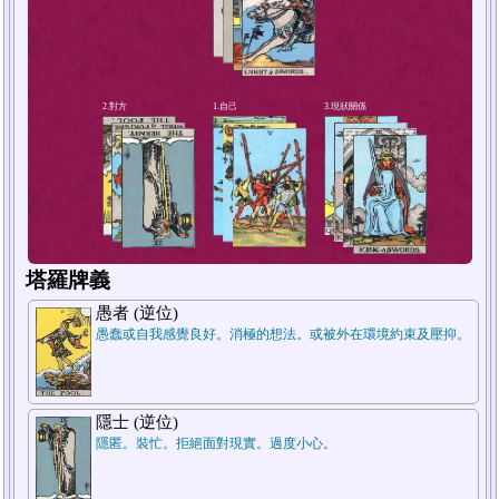
4.短期未來
塔羅牌義
愚者 (逆位)
愚蠢或自我感覺良好。消極的想法。或被外在環境約束及壓抑。
隱士 (逆位)
隱匿。裝忙。拒絕面對現實。過度小心。