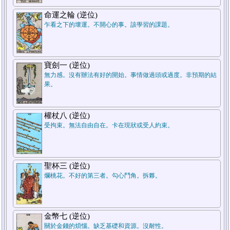
命運之輪 (逆位)
乍看之下的壞運。不開心的事。該學習的課題。
2.對方
1.自己
寶劍一 (逆位)
無力感。沒有辦法有好的開始。事情做過頭或過度。非預期的結
果。
權杖八 (逆位)
受拘束。無法自由自在。卡在現狀或受人約束。
聖杯三 (逆位)
爛桃花。不好的第三者。勾心鬥角。拆夥。
金幣七 (逆位)
關於金錢的煩惱。缺乏基礎和資源。沒耐性。