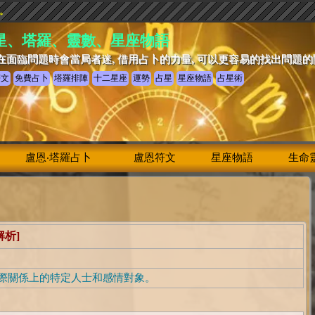
驗。
星、塔羅、靈數、星座物語
在面臨問題時會當局者迷, 借用占卜的力量, 可以更容易的找出問題
符文
免費占卜
塔羅排陣
十二星座
運勢
占星
星座物語
占星術
盧恩‧塔羅占卜
盧恩符文
星座物語
生命
解析]
際關係上的特定人士和感情對象。