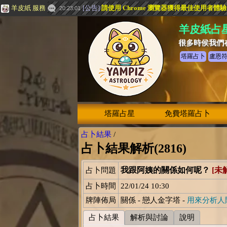
羊皮紙 服務
[
公告
]
請使用 Chrome 瀏覽器獲得最佳使用者體
20:23:01
羊皮紙占
很多時侯我們
塔羅占卜
盧恩
塔羅占星
免費塔羅占卜
占卜結果
/
占卜結果解析(2816)
我跟阿姨的關係如何呢？
[未
占卜問題
占卜時間
22/01/24 10:30
牌陣佈局
關係 - 戀人金字塔 -
用來分析人
占卜結果
解析與討論
說明