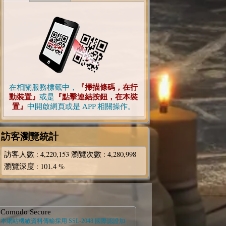
在相關服務標籤中，
『掃描條碼，在行
動裝置』
或是
『點擊連結按鈕，在本裝
置』
中開啟網頁或是 APP 相關操作。
訪客瀏覽統計
訪客人數
: 4,220,153
瀏覽次數
: 4,280,998
瀏覽深度
: 101.4 %
Comodo Secure
本網站機敏資料傳輸採用 SSL-2048 國際認證加