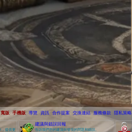
寬版
手機版
導覽
資訊
合作提案
交換連結
服務條款
隱私策略
建議與錯誤回報
本，提供更
告訴我們您的建議與發現的問題和錯誤。