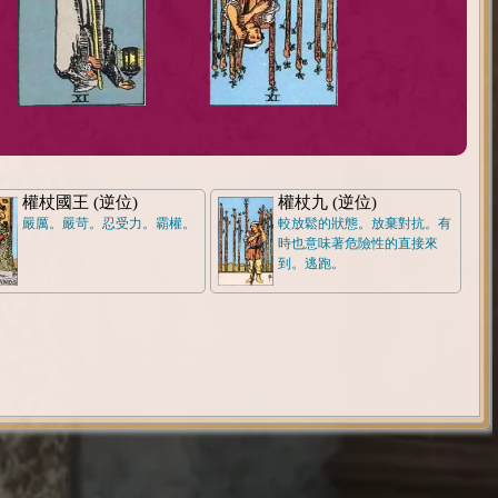
權杖國王 (逆位)
權杖九 (逆位)
嚴厲。嚴苛。忍受力。霸權。
較放鬆的狀態。放棄對抗。有
時也意味著危險性的直接來
到。逃跑。