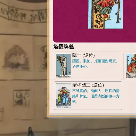
塔羅牌義
隱士 (逆位)
隱匿。裝忙。拒絕面對現實。
過度小心。
聖杯國王 (逆位)
不誠實的。兩面人。壓抑的情
緒和脾氣。優柔寡斷的做事方
式。