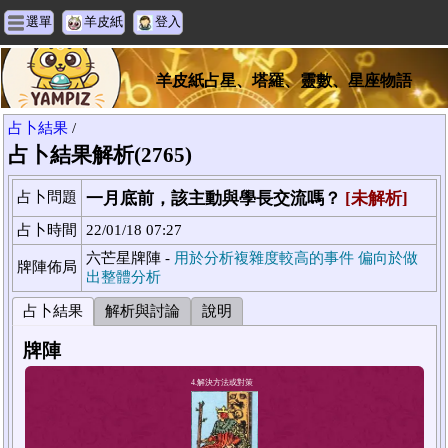
選單
羊皮紙
登入
羊皮紙占星、塔羅、靈數、星座物語
占卜結果
/
占卜結果解析(2765)
占卜問題
一月底前，該主動與學長交流嗎？
[未解析]
占卜時間
22/01/18 07:27
六芒星牌陣 -
用於分析複雜度較高的事件 偏向於做
牌陣佈局
出整體分析
占卜結果
解析與討論
說明
牌陣