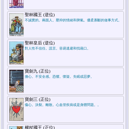
7.結論
聖杯國王 (逆位)
不誠實的。兩面人。壓抑的情緒和脾氣。優柔寡斷的做事方式。
聖杯皇后 (逆位)
對人性不信任。謊言。容易逃避和找藉口。
5.週遭狀況
寶劍九 (正位)
擔心。不安全感。恐懼。懷疑。失眠或惡夢。
1.過去
寶劍三 (正位)
傷心。決裂。離散。心血管疾病或是身體問題。。
權杖國王 (正位)