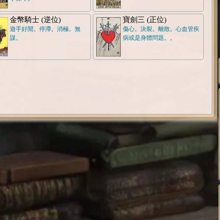
金幣騎士 (逆位)
寶劍三 (正位)
遊手好閒。停滯。消極。無
傷心。決裂。離散。心血管疾
謀。
病或是身體問題。。