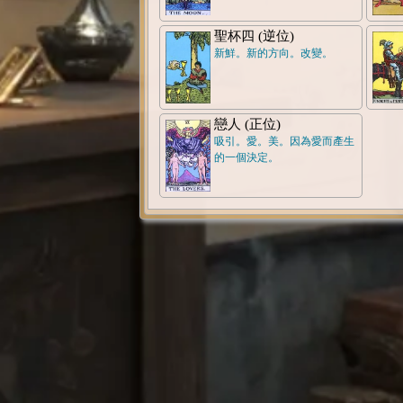
聖杯四 (逆位)
新鮮。新的方向。改變。
戀人 (正位)
吸引。愛。美。因為愛而產生
的一個決定。