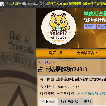
羊皮紙 服務
[
公告
]
請使用 Chrome 瀏覽器獲得最佳使用者體
10:05:01
羊皮紙占
很多時侯我們
塔羅占卜
盧恩
塔羅占星
免費塔羅占卜
占卜結果
/
占卜結果解析(2431)
誰是我的初戀?張平?許志軒?
占卜問題
占卜時間
19/07/22 23:37
牌陣佈局
六芒星牌陣 -
用於分析複雜度較
占卜結果
解析與討論
說明