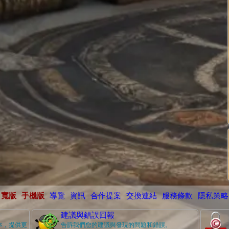
寬版
手機版
導覽
資訊
合作提案
交換連結
服務條款
隱私策略
建議與錯誤回報
本，提供更
告訴我們您的建議與發現的問題和錯誤。