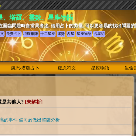
驗。
星、塔羅、靈數、星座物語
在面臨問題時會當局者迷, 借用占卜的力量, 可以更容易的找出問題
符文
免費占卜
塔羅排陣
十二星座
運勢
占星
星座物語
占星術
盧恩‧塔羅占卜
盧恩符文
星座物語
生命
還是其他人?
[未解析]
高的事件 偏向於做出整體分析