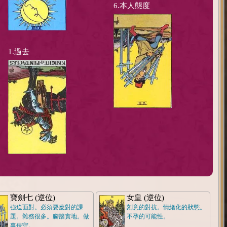
6.本人態度
1.過去
寶劍七 (逆位)
女皇 (逆位)
強迫面對。必須要應對的課
刻意的對抗。情緒化的狀態。
題。雜務很多。腳踏實地。做
不孕的可能性。
事保守。