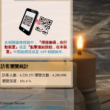
在相關服務標籤中，
『掃描條碼，在行
動裝置』
或是
『點擊連結按鈕，在本裝
置』
中開啟網頁或是 APP 相關操作。
訪客瀏覽統計
訪客人數
: 4,220,153
瀏覽次數
: 4,280,998
瀏覽深度
: 101.4 %
Comodo Secure
本網站機敏資料傳輸採用 SSL-2048 國際認證加