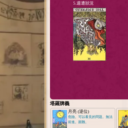
5.週遭狀況
塔羅牌義
月亮 (逆位)
危險。可以看見的問題。無法
前進。困難。