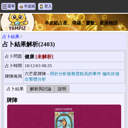
選單
羊皮紙
登入
羊皮紙占星、塔羅、靈數、星座物語
占卜結果
/
占卜結果解析(2403)
占卜問題
健康
[未解析]
占卜時間
18/12/03 08:35
六芒星牌陣 -
用於分析複雜度較高的事件 偏向於做
牌陣佈局
出整體分析
占卜結果
解析與討論
說明
牌陣