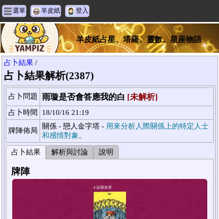
選單
羊皮紙
登入
羊皮紙占星、塔羅、靈數、星座物語
占卜結果
/
占卜結果解析(2387)
占卜問題
雨璇是否會答應我的白
[未解析]
占卜時間
18/10/16 21:19
關係 - 戀人金字塔 -
用來分析人際關係上的特定人士
牌陣佈局
和感情對象。
占卜結果
解析與討論
說明
牌陣