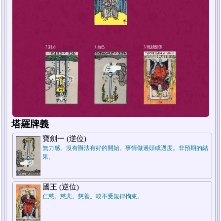
4.短期未來
塔羅牌義
寶劍一 (逆位)
無力感。沒有辦法有好的開始。事情做過頭或過度。非預期的結
果。
國王 (逆位)
仁慈。慈悲。慈善。較不受規律拘束。