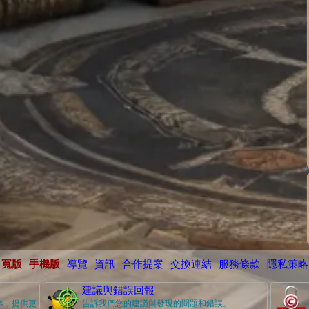
寬版
手機版
導覽
資訊
合作提案
交換連結
服務條款
隱私策略
建議與錯誤回報
本，提供更
告訴我們您的建議與發現的問題和錯誤。