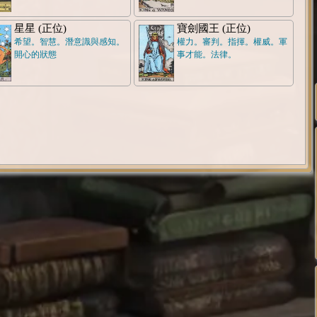
星星 (正位)
寶劍國王 (正位)
希望。智慧。潛意識與感知。
權力。審判。指揮。權威。軍
開心的狀態
事才能。法律。