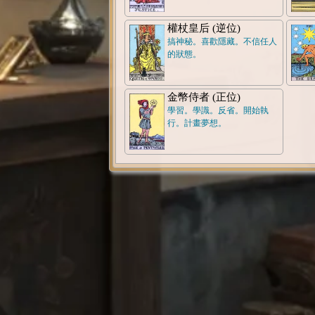
權杖皇后 (逆位)
搞神秘。喜歡隱藏。不信任人
的狀態。
金幣侍者 (正位)
學習。學識。反省。開始執
行。計畫夢想。