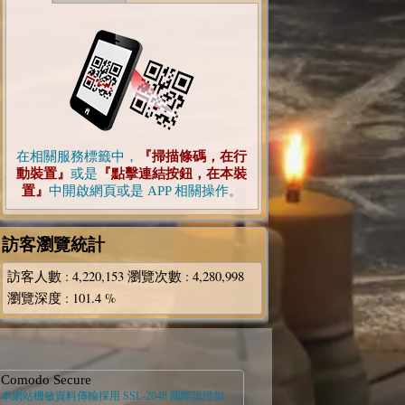
在相關服務標籤中，
『掃描條碼，在行
動裝置』
或是
『點擊連結按鈕，在本裝
置』
中開啟網頁或是 APP 相關操作。
訪客瀏覽統計
訪客人數
: 4,220,153
瀏覽次數
: 4,280,998
瀏覽深度
: 101.4 %
Comodo Secure
本網站機敏資料傳輸採用 SSL-2048 國際認證加