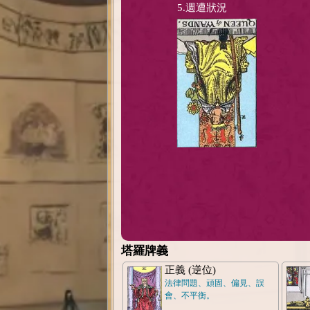
5.週遭狀況
塔羅牌義
正義 (逆位)
法律問題、頑固、偏見、誤
會、不平衡。