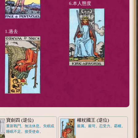
6.本人態度
1.過去
寶劍四 (逆位)
權杖國王 (逆位)
重新戰鬥。無法休息。失眠或
嚴厲。嚴苛。忍受力。霸權。
睡眠不足。接受使命。