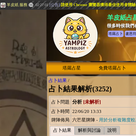
羊皮紙 服務
[
公告
]
請使用 Chrome 瀏覽器獲得最佳使用者體
02:27:01
羊皮紙占
很多時侯我們
塔羅占卜
盧恩
塔羅占星
免費塔羅占卜
占卜結果
/
占卜結果解析(3252)
分析
[未解析]
占卜問題
占卜時間
22/06/20 13:33
牌陣佈局
六芒星牌陣 -
用於分析複雜度較
占卜結果
解析與討論
說明