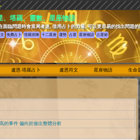
驗。
星、塔羅、靈數、星座物語
在面臨問題時會當局者迷, 借用占卜的力量, 可以更容易的找出問題
符文
免費占卜
塔羅排陣
十二星座
運勢
占星
星座物語
占星術
盧恩‧塔羅占卜
盧恩符文
星座物語
生命
高的事件 偏向於做出整體分析