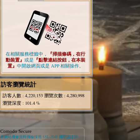
在相關服務標籤中，
『掃描條碼，在行
動裝置』
或是
『點擊連結按鈕，在本裝
置』
中開啟網頁或是 APP 相關操作。
訪客瀏覽統計
訪客人數
: 4,220,153
瀏覽次數
: 4,280,998
瀏覽深度
: 101.4 %
Comodo Secure
本網站機敏資料傳輸採用 SSL-2048 國際認證加