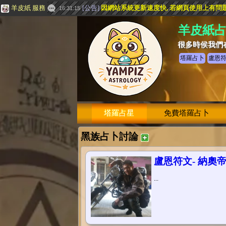
羊皮紙 服務
[
公告
]
因網站系統更新速度快, 若網頁使用上有問題, 請
16:31:15
羊皮紙
很多時侯我們
塔羅占卜
盧恩
塔羅占星
免費塔羅占卜
黑族占卜討論
盧恩符文- 納奧帝斯
...