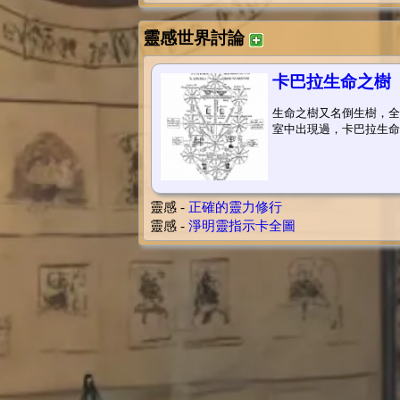
靈感世界討論
卡巴拉生命之樹
生命之樹又名倒生樹，全
室中出現過，卡巴拉生命之樹為希
靈感 -
正確的靈力修行
靈感 -
淨明靈指示卡全圖