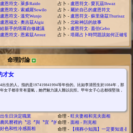
盧恩符文- 萊多Raido
占卜 -
盧恩符文- 愛瓦茲Ihwaz
盧恩符文- 索威羅Sowilo
占卜 -
屬於自己的盧恩符文
盧恩符文- 溫究Wunjo
占卜 -
盧恩符文- 蘇里薩茲Thurisaz
盧恩福文- 奧吉茲Algiz
占卜 -
北歐神話的故事
給新手的塔羅自修建議
占卜 -
盧恩符文- 蓋伯Gebo
盧恩符文- 恩索茲Ansuz
占卜 -
塔羅占卜時問題該如何正確發問
命理討論
的才女
生的人。指的是197419841994等年份的。比如李清照生於1084年，那
年女子都非常有靈氣，她們魅力讓人難以抗拒。甲年女子心志都很堅強，
出生日決定職業
命理 -
旺夫妻相和克夫面相
農民曆裡的〝忌〞與〝宜〞的依據
命理 -
面相 - 刑克相
自宅治喪的家公奠禮流程
好色和性冷感面相
命理 -
【殯葬小知識】一定要知道‧購