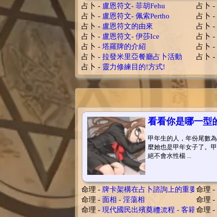
占卜 -
盧恩符文- 菲胡Fehu
占卜 -
占卜 -
盧恩符文- 佩索Pertho
占卜 -
占卜 -
盧恩符文的由來
占卜 -
占卜 -
盧恩符文- 伊莎Ice
占卜 -
占卜 -
塔羅牌的介紹
占卜 -
占卜 -
拉發米里亞餐廳占卜活動
占卜 -
占卜 -
靈力修練目的!方式!
看看你是哪一型
甲年生的人，年份尾數為4出
麼她也是甲年女子了。甲
絕不會水性楊 ...
命理 -
牌卡架構在占卜諮詢上的重要性
命理 -
命理 -
面相 - 淫蕩相
命理 -
命理 -
現代國民出殯奠禮流程 - 客籍傳統
命理 -