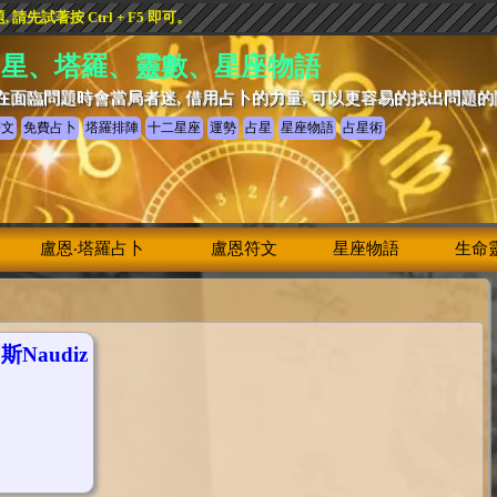
先試著按 Ctrl + F5 即可。
占星、塔羅、靈數、星座物語
在面臨問題時會當局者迷, 借用占卜的力量, 可以更容易的找出問題
符文
免費占卜
塔羅排陣
十二星座
運勢
占星
星座物語
占星術
盧恩‧塔羅占卜
盧恩符文
星座物語
生命
Naudiz