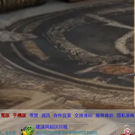
寬版
手機版
導覽
資訊
合作提案
交換連結
服務條款
隱私策略
建議與錯誤回報
本，提供更
告訴我們您的建議與發現的問題和錯誤。