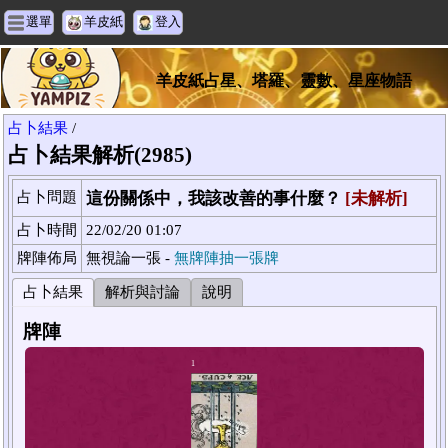
選單
羊皮紙
登入
羊皮紙占星、塔羅、靈數、星座物語
占卜結果
/
占卜結果解析(2985)
占卜問題
這份關係中，我該改善的事什麼？
[未解析]
占卜時間
22/02/20 01:07
牌陣佈局
無視論一張 -
無牌陣抽一張牌
占卜結果
解析與討論
說明
牌陣