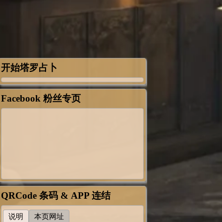
开始塔罗占卜
Facebook 粉丝专页
QRCode 条码 & APP 连结
说明
本页网址