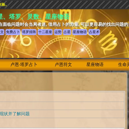
体验。
星、塔罗、灵数、星座物语
在面临问题时会当局者迷, 借用占卜的力量, 可以更容易的找出问题
符文
免费占卜
塔罗排阵
十二星座
运势
占星
星座物语
占星术
卢恩‧塔罗占卜
卢恩符文
星座物语
生命
现状并了解问题