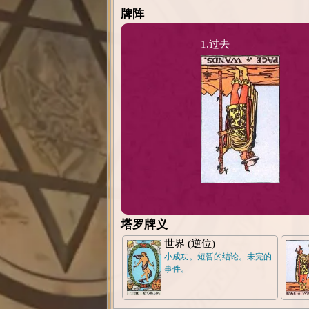
牌阵
1.过去
塔罗牌义
世界 (逆位)
小成功。短暂的结论。未完的
事件。