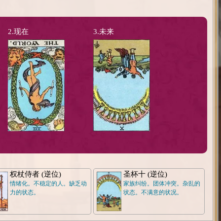
2.现在
3.未来
权杖侍者 (逆位)
圣杯十 (逆位)
情绪化。不稳定的人。缺乏动
家族纠纷。团体冲突。杂乱的
力的状态。
状态。不满意的状况。