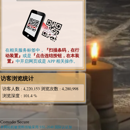
在相关服务标签中，
『扫描条码，在行
动装置』
或是
『点击连结按钮，在本装
置』
中开启网页或是 APP 相关操作。
访客浏览统计
访客人数
: 4,220,153
浏览次数
: 4,280,998
浏览深度
: 101.4 %
Comodo Secure
本网站机敏资料传输采用 SSL-2048 国际认证加