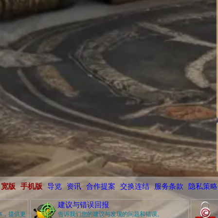
宽版
手机版
导览
资讯
合作提案
交换连结
服务条款
隐私策略
建议与错误回报
本，提供更
告诉我们您的建议与发现的问题和错误。