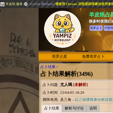
羊皮纸 服务
[
Bulletin
]
请使用 Chrome 浏览器获得最佳使用者
23:19:01
羊皮纸占
很多时侯我们
塔罗占卜
卢恩
塔罗占星
免费塔罗占卜
占卜结果
/
占卜结果解析(3496)
尤人嗎
[未解析]
占卜问题
占卜时间
23/04/05 18:29
牌阵布局
圣三角 -
以三张牌简单分析目前
占卜结果
解析与讨论
说明