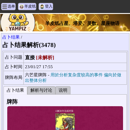
选单
羊皮纸
登入
羊皮纸占星、塔罗、灵数、星座物语
占卜结果
/
占卜结果解析(3478)
占卜问题
直接
[未解析]
占卜时间
23/01/27 17:55
六芒星牌阵 -
用於分析复杂度较高的事件 偏向於做
牌阵布局
出整体分析
占卜结果
解析与讨论
说明
牌阵