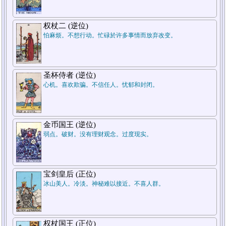
7.结论
权杖二 (逆位)
怕麻烦。不想行动。忙碌於许多事情而放弃改变。
圣杯侍者 (逆位)
心机。喜欢欺骗。不信任人。忧郁和封闭。
5.周遭状况
金币国王 (逆位)
弱点。破财。没有理财观念。过度现实。
1.过去
宝剑皇后 (正位)
冰山美人。冷淡。神秘难以接近。不喜人群。
权杖国王 (正位)