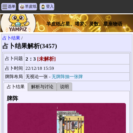
选单
羊皮纸
登入
羊皮纸占星、塔罗、灵数、星座物语
占卜结果
/
占卜结果解析(3457)
占卜问题
2：3
[未解析]
占卜时间
22/12/18 15:59
牌阵布局
无视论一张 -
无牌阵抽一张牌
占卜结果
解析与讨论
说明
牌阵