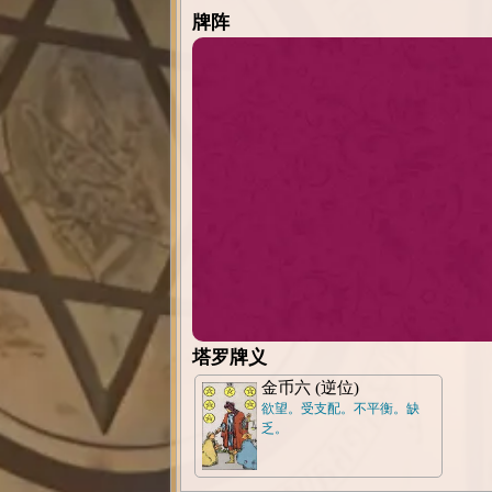
牌阵
塔罗牌义
金币六 (逆位)
欲望。受支配。不平衡。缺
乏。