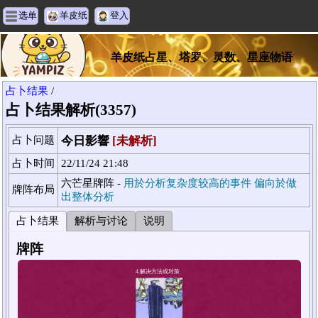
选单
羊皮纸
登入
羊皮纸占星、塔罗、灵数、星座物语
占卜结果
/
占卜结果解析(3357)
占卜问题
今日影響
[未解析]
占卜时间
22/11/24 21:48
六芒星牌阵 -
用於分析复杂度较高的事件 偏向於做
牌阵布局
出整体分析
占卜结果
解析与讨论
说明
牌阵