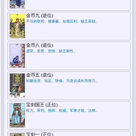
7.结论
金币九 (逆位)
不当的取得。被蒙蔽。短视近利。缺乏基础。
金币八 (逆位)
虚荣。贪婪。怠惰。缺乏耐性。
5.周遭状况
金币五 (逆位)
积极改变。知足。静修。为意识成长而努力。
1.过去
宝剑国王 (正位)
权力。审判。指挥。权威。军事才能。法律。
宝剑一 (正位)