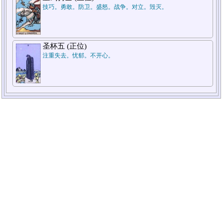
技巧。勇敢。防卫。盛怒。战争。对立。毁灭。
圣杯五 (正位)
注重失去。忧郁。不开心。