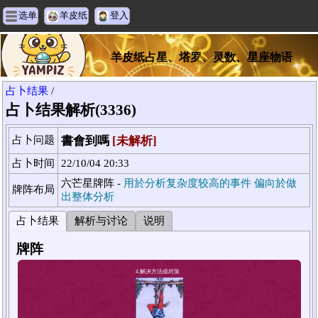
选单
羊皮纸
登入
羊皮纸占星、塔罗、灵数、星座物语
占卜结果
/
占卜结果解析(3336)
占卜问题
書會到嗎
[未解析]
占卜时间
22/10/04 20:33
六芒星牌阵 -
用於分析复杂度较高的事件 偏向於做
牌阵布局
出整体分析
占卜结果
解析与讨论
说明
牌阵