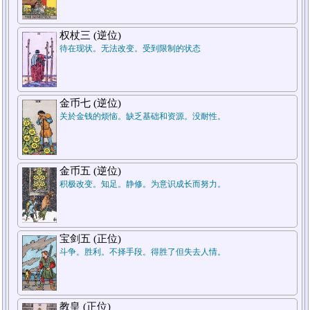
7.结论
权杖三 (逆位)
待在现状。无法改变。受到限制的状态
金币七 (逆位)
关於金钱的烦恼。缺乏基础和资源。没耐性。
5.周遭状况
金币五 (逆位)
积极改变。知足。静修。为意识成长而努力。
1.过去
宝剑五 (正位)
斗争。胜利。不择手段。得胜了但失去人情。
教皇 (正位)