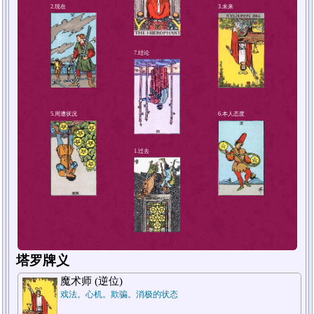
4.解决方法或对策
2.现在
塔罗牌义
魔术师 (逆位)
戏法。心机。欺骗。消极的状态