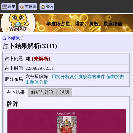
选单
羊皮纸
登入
羊皮纸占星、塔罗、灵数、星座物语
占卜结果
/
占卜结果解析(3331)
占卜问题
賴
[未解析]
占卜时间
22/09/29 02:31
六芒星牌阵 -
用於分析复杂度较高的事件 偏向於做
牌阵布局
出整体分析
占卜结果
解析与讨论
说明
牌阵