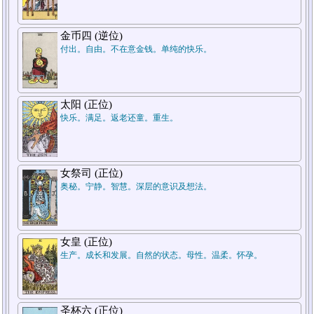
7.结论
金币四 (逆位)
付出。自由。不在意金钱。单纯的快乐。
太阳 (正位)
快乐。满足。返老还童。重生。
5.周遭状况
女祭司 (正位)
奥秘。宁静。智慧。深层的意识及想法。
1.过去
女皇 (正位)
生产。成长和发展。自然的状态。母性。温柔。怀孕。
圣杯六 (正位)