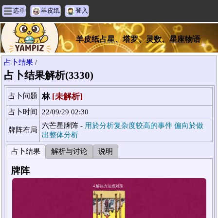
选单
羊皮纸
登入
羊皮纸占星、塔罗、灵数、星座物语
占卜结果
/
占卜结果解析(3330)
占卜问题
林
[未解析]
占卜时间
22/09/29 02:30
六芒星牌阵 -
用於分析复杂度较高的事件 偏向於做
牌阵布局
出整体分析
占卜结果
解析与讨论
说明
牌阵