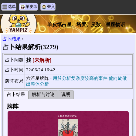
选单
羊皮纸
登入
羊皮纸占星、塔罗、灵数、星座物语
占卜结果
/
占卜结果解析(3279)
占卜问题
找
[未解析]
占卜时间
22/06/24 16:42
六芒星牌阵 -
用於分析复杂度较高的事件 偏向於做
牌阵布局
出整体分析
占卜结果
解析与讨论
说明
牌阵