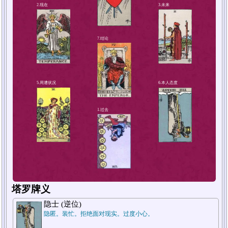
4.解决方法或对策
2.现在
塔罗牌义
隐士 (逆位)
隐匿。装忙。拒绝面对现实。过度小心。