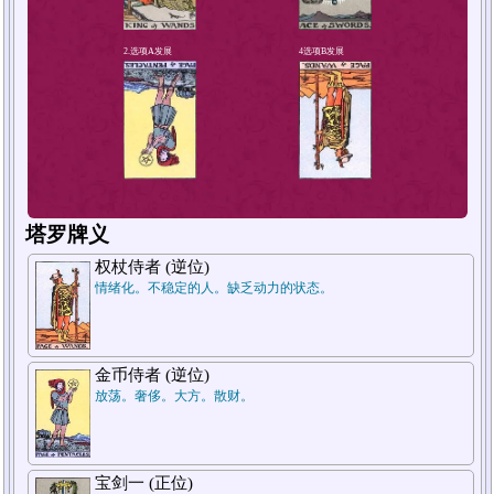
1.选项A现状
塔罗牌义
权杖侍者 (逆位)
情绪化。不稳定的人。缺乏动力的状态。
金币侍者 (逆位)
放荡。奢侈。大方。散财。
2.选项A发展
宝剑一 (正位)