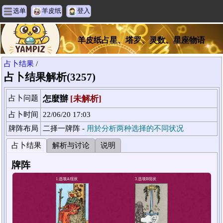
选单
羊皮纸
登入
羊皮纸占星、塔罗、灵数、星座物语
占卜结果
/
占卜结果解析(3257)
占卜问题
怎麼辦
[未解析]
占卜时间
22/06/20 17:03
牌阵布局
二择一牌阵 -
用於分析两种选择的不同状况
占卜结果
解析与讨论
说明
牌阵