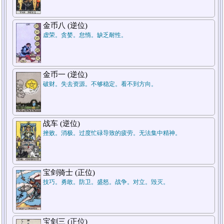
7.结论
金币八 (逆位)
虚荣。贪婪。怠惰。缺乏耐性。
金币一 (逆位)
破财。失去资源。不够稳定。看不到方向。
5.周遭状况
战车 (逆位)
挫败。消极。过度忙碌导致的疲劳。无法集中精神。
1.过去
宝剑骑士 (正位)
技巧。勇敢。防卫。盛怒。战争。对立。毁灭。
宝剑三 (正位)