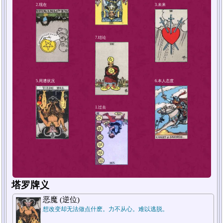
4.解决方法或对策
2.现在
塔罗牌义
恶魔 (逆位)
想改变却无法做点什麽。力不从心。难以逃脱。