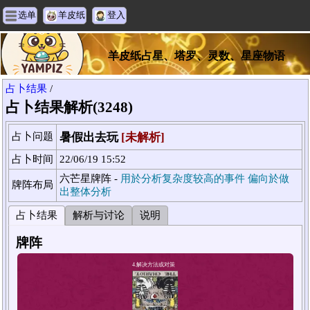
选单
羊皮纸
登入
羊皮纸占星、塔罗、灵数、星座物语
占卜结果
/
占卜结果解析(3248)
占卜问题
暑假出去玩
[未解析]
占卜时间
22/06/19 15:52
六芒星牌阵 -
用於分析复杂度较高的事件 偏向於做
牌阵布局
出整体分析
占卜结果
解析与讨论
说明
牌阵