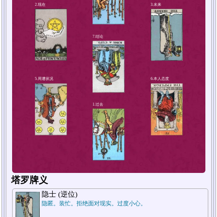
4.解决方法或对策
2.现在
塔罗牌义
隐士 (逆位)
隐匿。装忙。拒绝面对现实。过度小心。