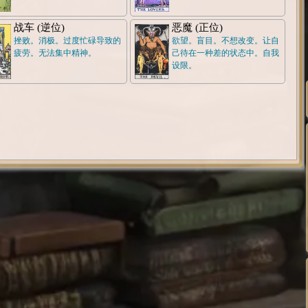
战车 (逆位)
恶魔 (正位)
挫败。消极。过度忙碌导致的
欲望。盲目。不想改变。让自
疲劳。无法集中精神。
己待在一种差的状态中。自我
设限。