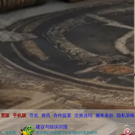
宽版
手机版
导览
资讯
合作提案
交换连结
服务条款
隐私策略
建议与错误回报
本，提供更
告诉我们您的建议与发现的问题和错误。