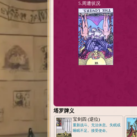
5.周遭状况
塔罗牌义
宝剑四 (逆位)
重新战斗。无法休息。失眠或
睡眠不足。接受使命。