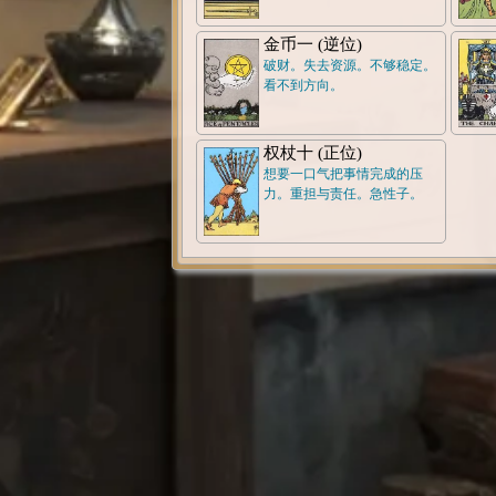
金币一 (逆位)
破财。失去资源。不够稳定。
看不到方向。
权杖十 (正位)
想要一口气把事情完成的压
力。重担与责任。急性子。