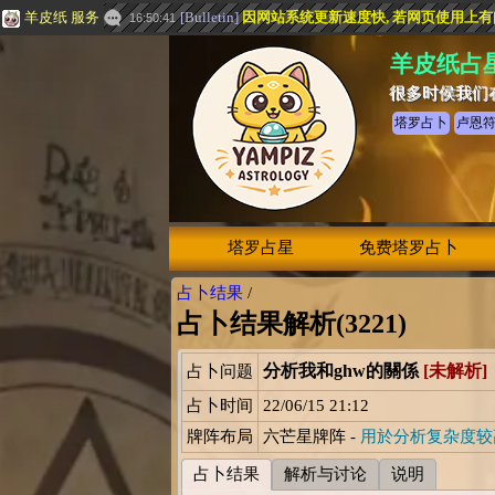
羊皮纸 服务
[
Bulletin
]
因网站系统更新速度快, 若网页使用上有问题,
16:50:41
羊皮纸占
很多时侯我们
塔罗占卜
卢恩
塔罗占星
免费塔罗占卜
占卜结果
/
占卜结果解析(3221)
分析我和ghw的關係
[未解析]
占卜问题
占卜时间
22/06/15 21:12
牌阵布局
六芒星牌阵 -
用於分析复杂度较
占卜结果
解析与讨论
说明