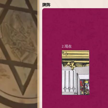
牌阵
2.现在