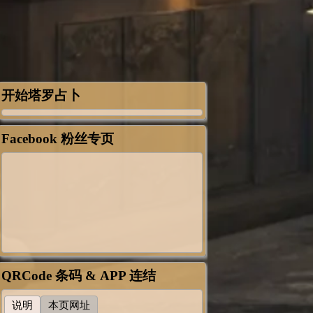
开始塔罗占卜
Facebook 粉丝专页
QRCode 条码 & APP 连结
说明
本页网址