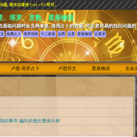
 请先试著按 Ctrl + F5 即可。
星、塔罗、灵数、星座物语
在面临问题时会当局者迷, 借用占卜的力量, 可以更容易的找出问题
符文
免费占卜
塔罗排阵
十二星座
运势
占星
星座物语
占星术
卢恩‧塔罗占卜
卢恩符文
星座物语
生命
高的事件 偏向於做出整体分析