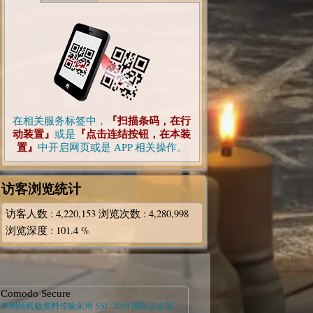
在相关服务标签中，
『扫描条码，在行
动装置』
或是
『点击连结按钮，在本装
置』
中开启网页或是 APP 相关操作。
访客浏览统计
访客人数
: 4,220,153
浏览次数
: 4,280,998
浏览深度
: 101.4 %
Comodo Secure
本网站机敏资料传输采用 SSL-2048 国际认证加