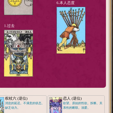
6.本人态度
1.过去
权杖六 (逆位)
恋人 (逆位)
消息的延迟。不满意的状态。
欲望。原始的性欲。拆夥。关
缺乏动力。
系性的断联。溺爱。