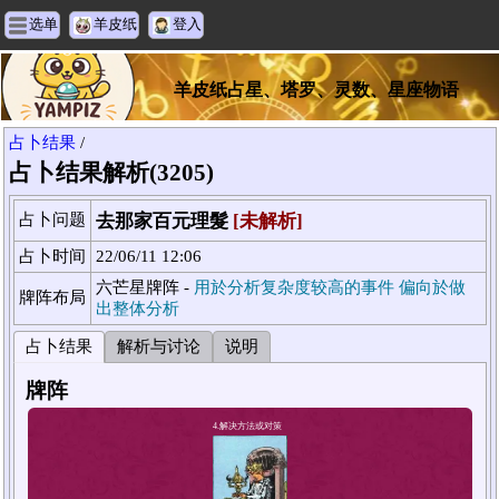
选单
羊皮纸
登入
羊皮纸占星、塔罗、灵数、星座物语
占卜结果
/
占卜结果解析(3205)
占卜问题
去那家百元理髮
[未解析]
占卜时间
22/06/11 12:06
六芒星牌阵 -
用於分析复杂度较高的事件 偏向於做
牌阵布局
出整体分析
占卜结果
解析与讨论
说明
牌阵