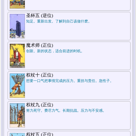
7.结论
圣杯五 (逆位)
知足。重新出发。了解到自己该做什麽。
魔术师 (正位)
创新。新的状态，适合前进的时机。
5.周遭状况
权杖十 (正位)
想要一口气把事情完成的压力。重担与责任。急性子。
1.过去
权杖九 (正位)
努力死守。费尽力气。长期抗战。压力与不安感。
权杖五 (正位)