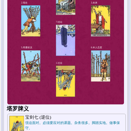
4.解决方法或对策
2.现在
塔罗牌义
宝剑七 (逆位)
强迫面对。必须要应对的课题。杂务很多。脚踏实地。做事保
守。