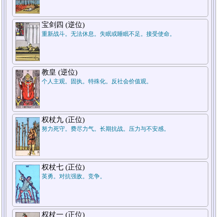
7.结论
宝剑四 (逆位)
重新战斗。无法休息。失眠或睡眠不足。接受使命。
教皇 (逆位)
个人主观。固执。特殊化。反社会价值观。
5.周遭状况
权杖九 (正位)
努力死守。费尽力气。长期抗战。压力与不安感。
1.过去
权杖七 (正位)
英勇。对抗强敌。竞争。
权杖一 (正位)