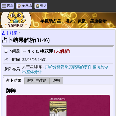
选单
羊皮纸
登入
羊皮纸占星、塔罗、灵数、星座物语
占卜结果
/
占卜结果解析(3146)
占卜问题
ㄧㄐㄑㄈ桃花運
[未解析]
占卜时间
22/06/05 14:31
六芒星牌阵 -
用於分析复杂度较高的事件 偏向於做
牌阵布局
出整体分析
占卜结果
解析与讨论
说明
牌阵