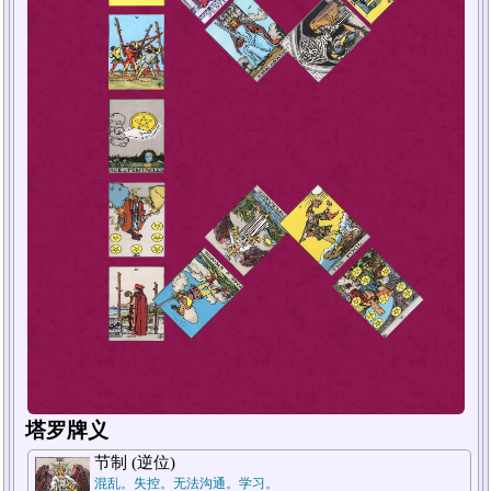
塔罗牌义
节制 (逆位)
混乱。失控。无法沟通。学习。