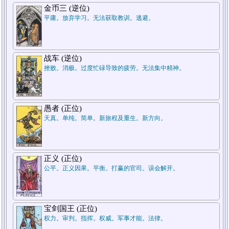
金币三 (逆位)
平庸。放弃学习。无法获取教训。逃避。
战车 (逆位)
挫败。消极。过度忙碌导致的疲劳。无法集中精神。
愚者 (正位)
天真。单纯。简单。新旅程及重生。新方向。
正义 (正位)
公平。正义因果。平衡。打赢的官司。误会解开。
宝剑国王 (正位)
权力。审判。指挥。权威。军事才能。法律。