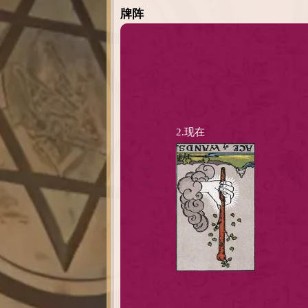
牌阵
2.现在