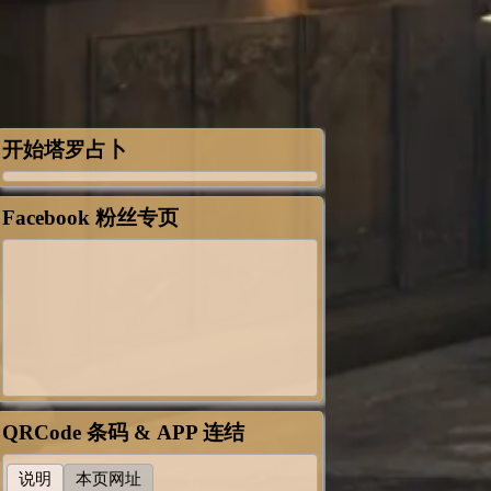
开始塔罗占卜
Facebook 粉丝专页
QRCode 条码 & APP 连结
说明
本页网址