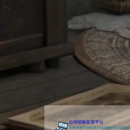
自动切换装置平台
本网页依不同装置自动切换对应浏览版