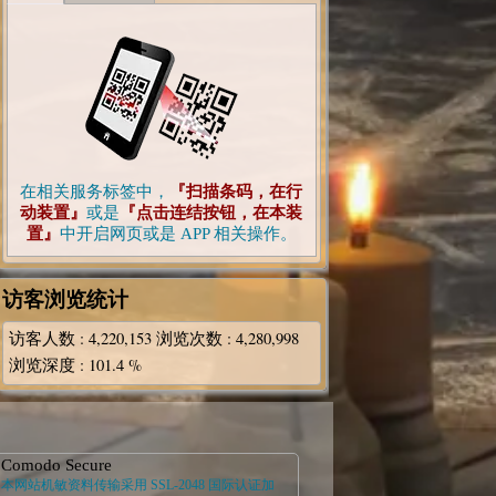
在相关服务标签中，
『扫描条码，在行
动装置』
或是
『点击连结按钮，在本装
置』
中开启网页或是 APP 相关操作。
访客浏览统计
访客人数
: 4,220,153
浏览次数
: 4,280,998
浏览深度
: 101.4 %
Comodo Secure
本网站机敏资料传输采用 SSL-2048 国际认证加