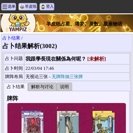
选单
羊皮纸
登入
羊皮纸占星、塔罗、灵数、星座物语
占卜结果
/
占卜结果解析(3002)
占卜问题
我跟學長現在關係為何呢？
[未解析]
占卜时间
22/03/04 17:46
牌阵布局
无视论三张 -
无牌阵抽三张牌
占卜结果
解析与讨论
说明
牌阵