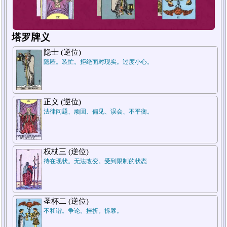
塔罗牌义
隐士 (逆位)
隐匿。装忙。拒绝面对现实。过度小心。
1
2
正义 (逆位)
法律问题、顽固、偏见、误会、不平衡。
权杖三 (逆位)
待在现状。无法改变。受到限制的状态
圣杯二 (逆位)
不和谐。争论。挫折。拆夥。