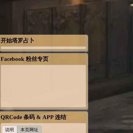
开始塔罗占卜
Facebook 粉丝专页
QRCode 条码 & APP 连结
说明
本页网址