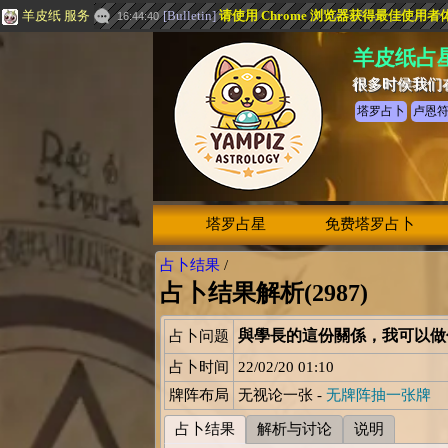
羊皮纸 服务
[
Bulletin
]
请使用 Chrome 浏览器获得最佳使用者
16:44:40
羊皮纸占
很多时侯我们
塔罗占卜
卢恩
塔罗占星
免费塔罗占卜
占卜结果
/
占卜结果解析(2987)
與學長的這份關係，我可以做
占卜问题
占卜时间
22/02/20 01:10
牌阵布局
无视论一张 -
无牌阵抽一张牌
占卜结果
解析与讨论
说明