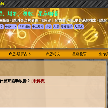
体验。
星、塔罗、灵数、星座物语
在面临问题时会当局者迷, 借用占卜的力量, 可以更容易的找出问题
符文
免费占卜
塔罗排阵
十二星座
运势
占星
星座物语
占星术
卢恩‧塔罗占卜
卢恩符文
星座物语
生命
什麼來協助改善？
[未解析]