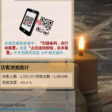
在相关服务标签中，
『扫描条码，在行
动装置』
或是
『点击连结按钮，在本装
置』
中开启网页或是 APP 相关操作。
访客浏览统计
访客人数
: 4,220,153
浏览次数
: 4,280,998
浏览深度
: 101.4 %
Comodo Secure
本网站机敏资料传输采用 SSL-2048 国际认证加