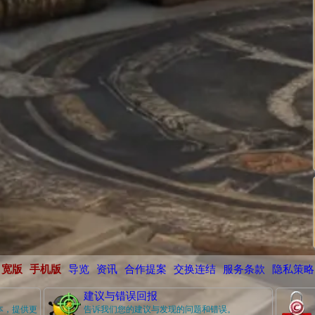
宽版
手机版
导览
资讯
合作提案
交换连结
服务条款
隐私策略
建议与错误回报
本，提供更
告诉我们您的建议与发现的问题和错误。