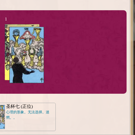
1
圣杯七 (正位)
心理的形象。无法选择。迷
惘。。