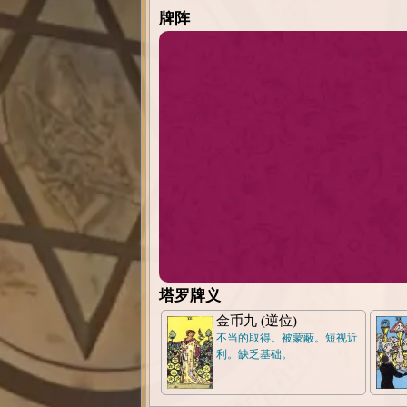
牌阵
塔罗牌义
金币九 (逆位)
不当的取得。被蒙蔽。短视近
利。缺乏基础。