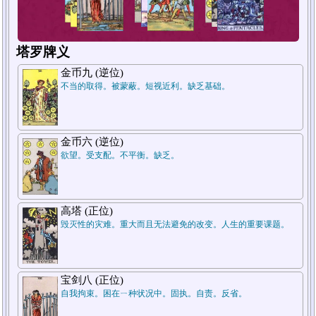
塔罗牌义
金币九 (逆位)
不当的取得。被蒙蔽。短视近利。缺乏基础。
1.过去
2.现在
金币六 (逆位)
欲望。受支配。不平衡。缺乏。
高塔 (正位)
毁灭性的灾难。重大而且无法避免的改变。人生的重要课题。
宝剑八 (正位)
自我拘束。困在ㄧ种状况中。固执。自责。反省。