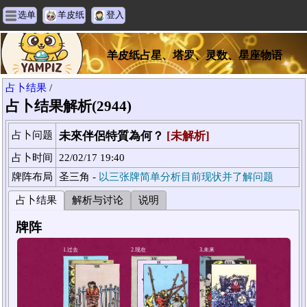
选单
羊皮纸
登入
羊皮纸占星、塔罗、灵数、星座物语
占卜结果
/
占卜结果解析(2944)
占卜问题
未來伴侶特質為何？
[未解析]
占卜时间
22/02/17 19:40
牌阵布局
圣三角 -
以三张牌简单分析目前现状并了解问题
占卜结果
解析与讨论
说明
牌阵