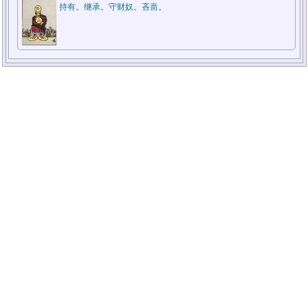
持有。继承。守财奴。吝啬。