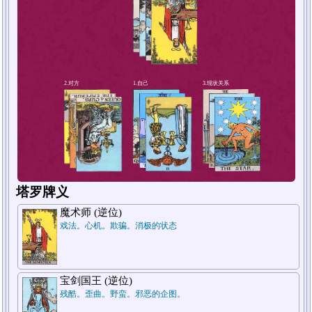
4.短期未来
塔罗牌义
魔术师 (逆位)
戏法。心机。欺骗。消极的状态
宝剑国王 (逆位)
残酷。歪曲。野蛮。邪恶的企图。