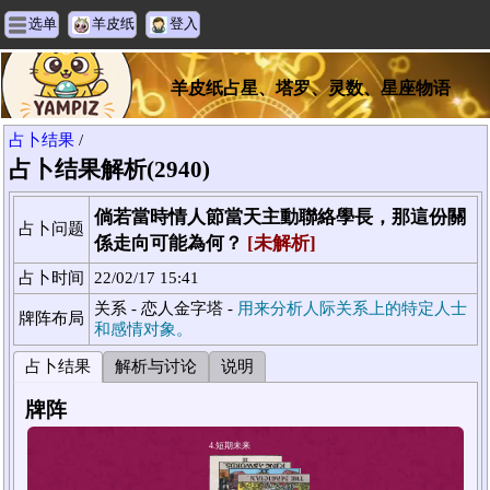
选单
羊皮纸
登入
羊皮纸占星、塔罗、灵数、星座物语
占卜结果
/
占卜结果解析(2940)
倘若當時情人節當天主動聯絡學長，那這份關
占卜问题
係走向可能為何？
[未解析]
占卜时间
22/02/17 15:41
关系 - 恋人金字塔 -
用来分析人际关系上的特定人士
牌阵布局
和感情对象。
占卜结果
解析与讨论
说明
牌阵