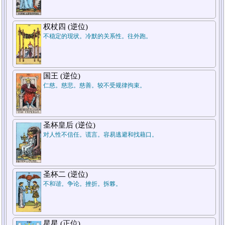
权杖四 (逆位)
不稳定的现状。冷默的关系性。往外跑。
2.对方
1.自己
国王 (逆位)
仁慈。慈悲。慈善。较不受规律拘束。
圣杯皇后 (逆位)
对人性不信任。谎言。容易逃避和找藉口。
圣杯二 (逆位)
不和谐。争论。挫折。拆夥。
星星 (正位)