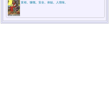
富裕。慷慨。安全。体贴。人情味。