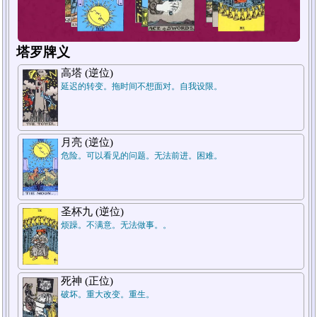
塔罗牌义
高塔 (逆位)
延迟的转变。拖时间不想面对。自我设限。
1.过去
2.现在
补牌
补牌
月亮 (逆位)
危险。可以看见的问题。无法前进。困难。
圣杯九 (逆位)
烦躁。不满意。无法做事。。
死神 (正位)
破坏。重大改变。重生。