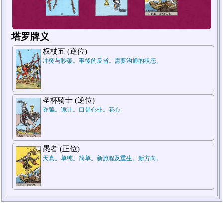
塔罗牌义
权杖五 (逆位)
冲突与吵架。事後的反省。需要沟通的状态。
1.过去
2.现在
圣杯骑士 (逆位)
诈骗。诡计。口是心非。花心。
愚者 (正位)
天真。单纯。简单。新旅程及重生。新方向。