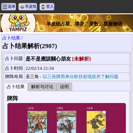
选单
羊皮纸
登入
羊皮纸占星、塔罗、灵数、星座物语
占卜结果
/
占卜结果解析(2907)
占卜问题
是不是應該關心朋友
[未解析]
占卜时间
22/02/14 21:34
牌阵布局
圣三角 -
以三张牌简单分析目前现状并了解问题
占卜结果
解析与讨论
说明
牌阵