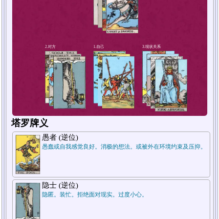
4.短期未来
塔罗牌义
愚者 (逆位)
愚蠢或自我感觉良好。消极的想法。或被外在环境约束及压抑。
隐士 (逆位)
隐匿。装忙。拒绝面对现实。过度小心。