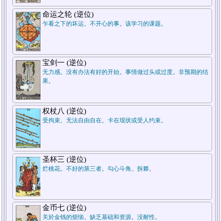
命运之轮 (逆位)
乍看之下的坏运。不开心的事。该学习的课题。
2.对方
1.自己
宝剑一 (逆位)
无力感。没有办法有好的开始。事情做过头或过度。非预期的结
果。
权杖八 (逆位)
受拘束。无法自由自在。卡在现状或受人约束。
圣杯三 (逆位)
烂桃花。不好的第三者。勾心斗角。拆夥。
金币七 (逆位)
关於金钱的烦恼。缺乏基础和资源。没耐性。