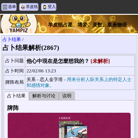
选单
羊皮纸
登入
羊皮纸占星、塔罗、灵数、星座物语
占卜结果
/
占卜结果解析(2867)
占卜问题
他心中現在是怎麼想我的？
[未解析]
占卜时间
22/02/06 13:23
关系 - 恋人金字塔 -
用来分析人际关系上的特定人士
牌阵布局
和感情对象。
占卜结果
解析与讨论
说明
牌阵