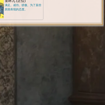
圣杯九 (正位)
满足。成功。骄傲。为了某些
原因表现的态度。