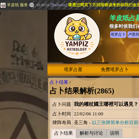
羊皮纸 服务
[
Bulletin
]
请透过网页下方
回报错误
来协助我们改
16:43:01
羊皮纸占
很多时侯我们
塔罗占卜
卢恩
塔罗占星
免费塔罗占卜
占卜结果
/
占卜结果解析(2865)
我的權杖國王哪裡可以遇見
占卜问题
占卜时间
22/02/06 11:00
牌阵布局
圣三角 -
以三张牌简单分析目前
占卜结果
解析与讨论
说明