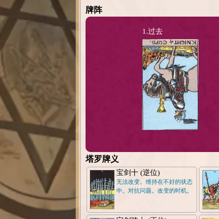
牌阵
1.过去
塔罗牌义
宝剑十 (逆位)
无法改变。维持在不好的状态
中。对抗问题。改变的时机。