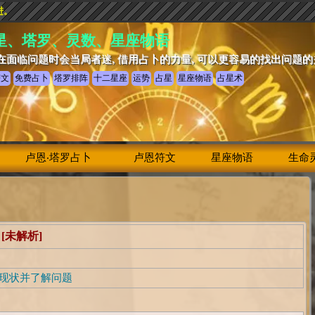
进。
星、塔罗、灵数、星座物语
在面临问题时会当局者迷, 借用占卜的力量, 可以更容易的找出问题
符文
免费占卜
塔罗排阵
十二星座
运势
占星
星座物语
占星术
卢恩‧塔罗占卜
卢恩符文
星座物语
生命
？
[未解析]
现状并了解问题