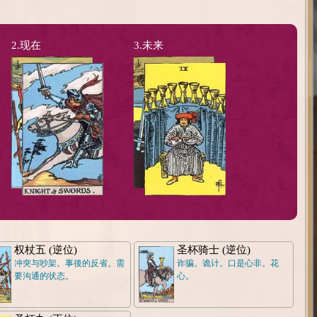
2.现在
3.未来
权杖五 (逆位)
圣杯骑士 (逆位)
冲突与吵架。事後的反省。需
诈骗。诡计。口是心非。花
要沟通的状态。
心。