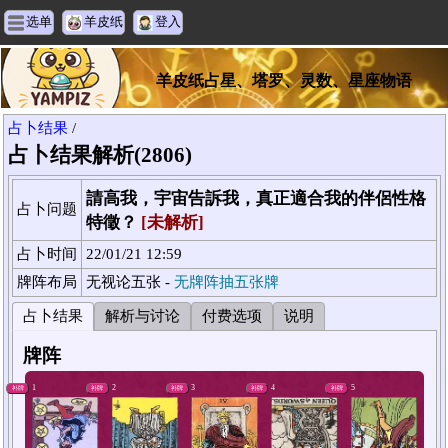
选单
羊皮纸
登入
羊皮纸占星、塔罗、灵数、星座物语
占卜结果
/
占卜结果解析(2806)
請高我，宇宙告訴我，真正適合我的伴侶性格
占卜问题
特徵？
[未解析]
占卜时间
22/01/21 12:59
牌阵布局
无视论五张 -
无牌阵抽五张牌
占卜结果
解析与讨论
付费选项
说明
牌阵