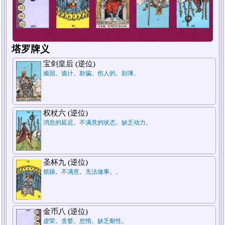
塔罗牌义
宝剑皇后 (逆位)
顽固。诡计。欺骗。伤人的。刻薄。
权杖六 (逆位)
1
2
3
补牌
补牌
补牌
消息的延迟。不满意的状态。缺乏动力。
圣杯九 (逆位)
烦躁。不满意。无法做事。。
金币八 (逆位)
虚荣。贪婪。怠惰。缺乏耐性。