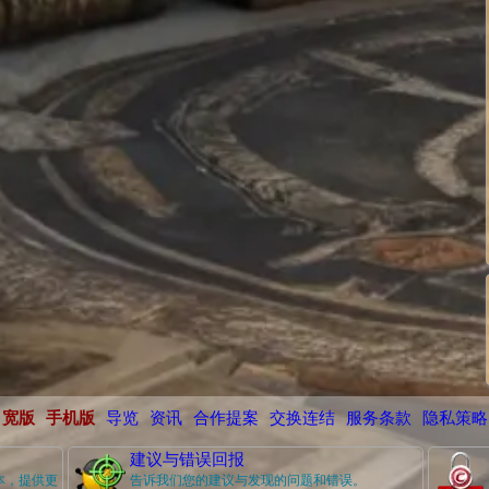
宽版
手机版
导览
资讯
合作提案
交换连结
服务条款
隐私策略
建议与错误回报
本，提供更
告诉我们您的建议与发现的问题和错误。