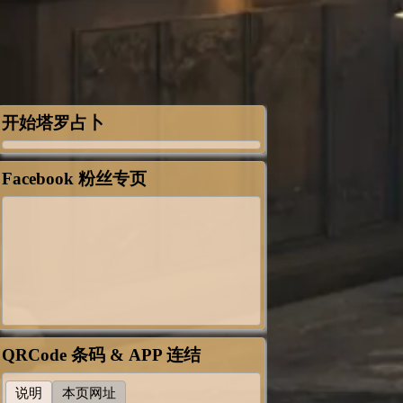
开始塔罗占卜
Facebook 粉丝专页
QRCode 条码 & APP 连结
说明
本页网址