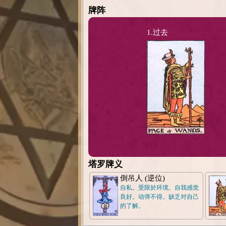
牌阵
1.过去
塔罗牌义
倒吊人 (逆位)
自私。受限於环境。自我感觉
良好。动弹不得。缺乏对自己
的了解。