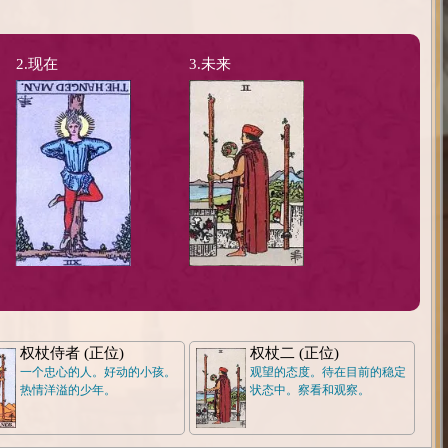
2.现在
3.未来
权杖侍者 (正位)
权杖二 (正位)
一个忠心的人。好动的小孩。
观望的态度。待在目前的稳定
热情洋溢的少年。
状态中。察看和观察。