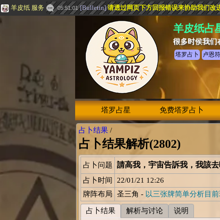
羊皮纸 服务
[
Bulletin
]
请透过网页下方
回报错误
来协助我们改
05:51:01
羊皮纸占
很多时侯我们
塔罗占卜
卢恩
塔罗占星
免费塔罗占卜
占卜结果
/
占卜结果解析(2802)
請高我，宇宙告訴我，我該
占卜问题
占卜时间
22/01/21 12:26
牌阵布局
圣三角 -
以三张牌简单分析目前
占卜结果
解析与讨论
说明