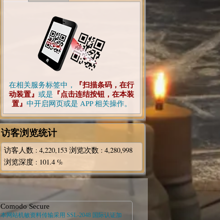
在相关服务标签中，
『扫描条码，在行
动装置』
或是
『点击连结按钮，在本装
置』
中开启网页或是 APP 相关操作。
访客浏览统计
访客人数
: 4,220,153
浏览次数
: 4,280,998
浏览深度
: 101.4 %
Comodo Secure
本网站机敏资料传输采用 SSL-2048 国际认证加