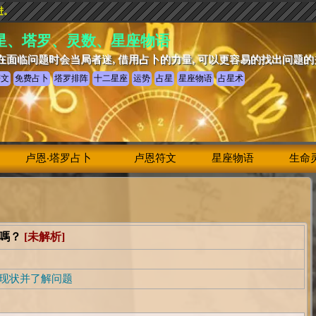
进。
星、塔罗、灵数、星座物语
在面临问题时会当局者迷, 借用占卜的力量, 可以更容易的找出问题
符文
免费占卜
塔罗排阵
十二星座
运势
占星
星座物语
占星术
卢恩‧塔罗占卜
卢恩符文
星座物语
生命
去嗎？
[未解析]
现状并了解问题