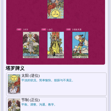
4.短期未来
补牌
塔罗牌义
太阳 (逆位)
平淡的状况。简单愉快。烦躁与不满足。
节制 (正位)
平衡。调整。沟通。教学。