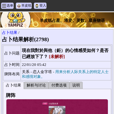
选单
羊皮纸
登入
羊皮纸占星、塔罗、灵数、星座物语
占卜结果
/
占卜结果解析(2798)
現在我對於與他（鉅）的心情感受如何？是否
占卜问题
已經放下了？
[未解析]
占卜时间
22/01/20 05:42
关系 - 恋人金字塔 -
用来分析人际关系上的特定人士
牌阵布局
和感情对象。
占卜结果
解析与讨论
付费选项
说明
牌阵