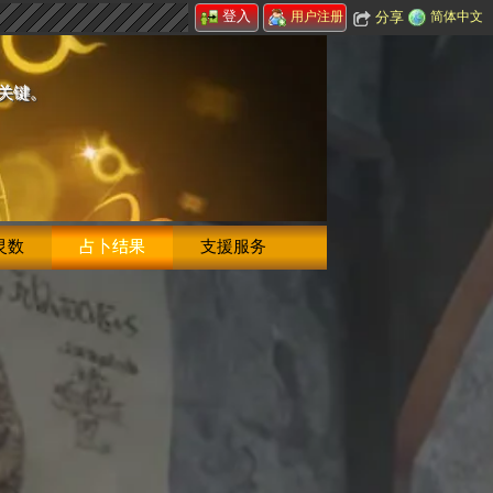
登入
分享
简体中文
用户注册
的关键。
灵数
占卜结果
支援服务