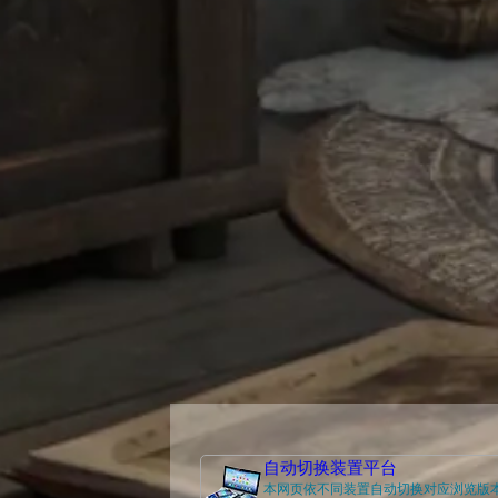
自动切换装置平台
本网页依不同装置自动切换对应浏览版