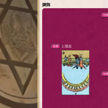
牌阵
补
2.现在
补牌
补