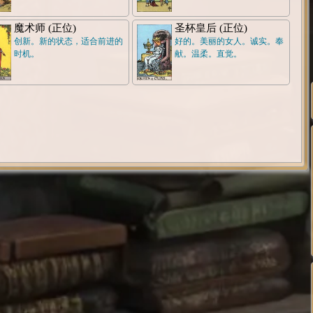
魔术师 (正位)
圣杯皇后 (正位)
创新。新的状态，适合前进的
好的。美丽的女人。诚实。奉
时机。
献。温柔。直觉。