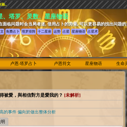
体验。
星、塔罗、灵数、星座物语
在面临问题时会当局者迷, 借用占卜的力量, 可以更容易的找出问题
符文
免费占卜
塔罗排阵
十二星座
运势
占星
星座物语
占星术
卢恩‧塔罗占卜
卢恩符文
星座物语
生命
得被愛，與相信對方是愛我的？
[未解析]
高的事件 偏向於做出整体分析
说明