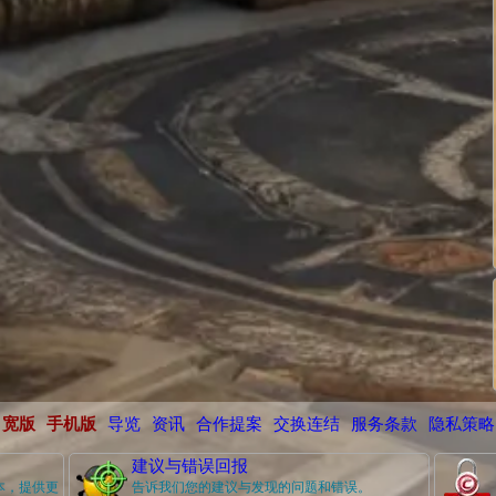
宽版
手机版
导览
资讯
合作提案
交换连结
服务条款
隐私策略
建议与错误回报
本，提供更
告诉我们您的建议与发现的问题和错误。