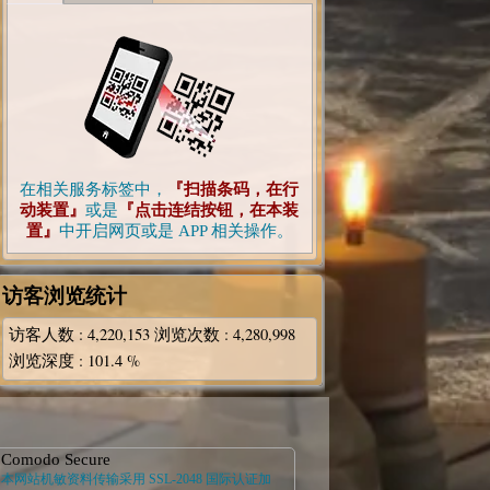
在相关服务标签中，
『扫描条码，在行
动装置』
或是
『点击连结按钮，在本装
置』
中开启网页或是 APP 相关操作。
访客浏览统计
访客人数
: 4,220,153
浏览次数
: 4,280,998
浏览深度
: 101.4 %
Comodo Secure
本网站机敏资料传输采用 SSL-2048 国际认证加