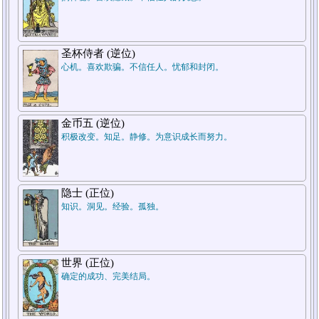
7.结论
补牌
圣杯侍者 (逆位)
心机。喜欢欺骗。不信任人。忧郁和封闭。
金币五 (逆位)
积极改变。知足。静修。为意识成长而努力。
5.周遭状况
补牌
隐士 (正位)
知识。洞见。经验。孤独。
1.过去
补牌
世界 (正位)
确定的成功、完美结局。