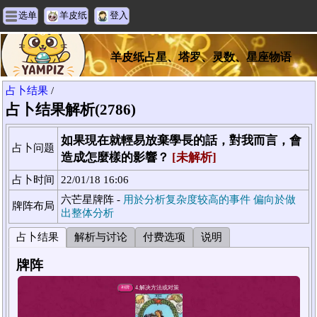
选单
羊皮纸
登入
羊皮纸占星、塔罗、灵数、星座物语
占卜结果
/
占卜结果解析(2786)
如果現在就輕易放棄學長的話，對我而言，會
占卜问题
造成怎麼樣的影響？
[未解析]
占卜时间
22/01/18 16:06
六芒星牌阵 -
用於分析复杂度较高的事件 偏向於做
牌阵布局
出整体分析
占卜结果
解析与讨论
付费选项
说明
牌阵