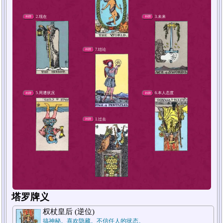
4.解决方法或对策
补牌
塔罗牌义
2.现在
补牌
权杖皇后 (逆位)
搞神秘。喜欢隐藏。不信任人的状态。