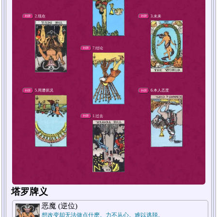
4.解决方法或对策
补牌
塔罗牌义
2.现在
补牌
恶魔 (逆位)
想改变却无法做点什麽。力不从心。难以逃脱。