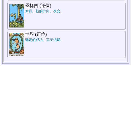
圣杯四 (逆位)
新鲜。新的方向。改变。
世界 (正位)
确定的成功、完美结局。