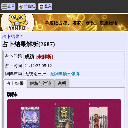
选单
羊皮纸
登入
羊皮纸占星、塔罗、灵数、星座物语
占卜结果
/
占卜结果解析(2687)
占卜问题
成績
[未解析]
占卜时间
21/12/27 05:12
牌阵布局
无视论三张 -
无牌阵抽三张牌
占卜结果
解析与讨论
说明
牌阵