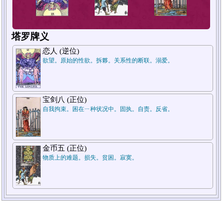
塔罗牌义
恋人 (逆位)
欲望。原始的性欲。拆夥。关系性的断联。溺爱。
1
2
宝剑八 (正位)
自我拘束。困在ㄧ种状况中。固执。自责。反省。
金币五 (正位)
物质上的难题。损失。贫困。寂寞。