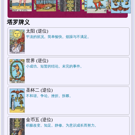
塔罗牌义
太阳 (逆位)
平淡的状况。简单愉快。烦躁与不满足。
1
2
3
世界 (逆位)
小成功。短暂的结论。未完的事件。
圣杯二 (逆位)
不和谐。争论。挫折。拆夥。
金币五 (逆位)
积极改变。知足。静修。为意识成长而努力。