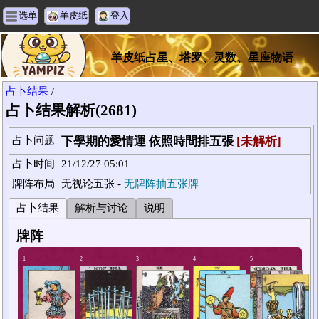
选单
羊皮纸
登入
羊皮纸占星、塔罗、灵数、星座物语
占卜结果
/
占卜结果解析(2681)
占卜问题
下學期的愛情運 依照時間排五張
[未解析]
占卜时间
21/12/27 05:01
牌阵布局
无视论五张 -
无牌阵抽五张牌
占卜结果
解析与讨论
说明
牌阵